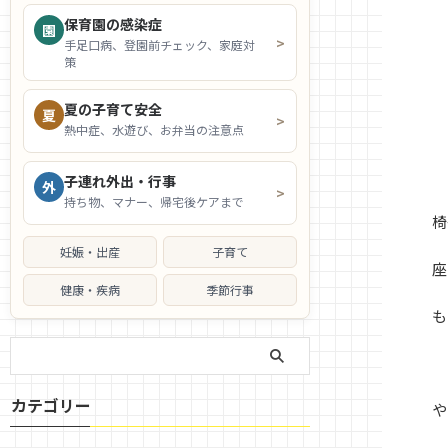
保育園の感染症
園
>
手足口病、登園前チェック、家庭対
策
夏の子育て安全
夏
>
熱中症、水遊び、お弁当の注意点
子連れ外出・行事
外
>
持ち物、マナー、帰宅後ケアまで
椅
妊娠・出産
子育て
座
健康・疾病
季節行事
も
カテゴリー
や