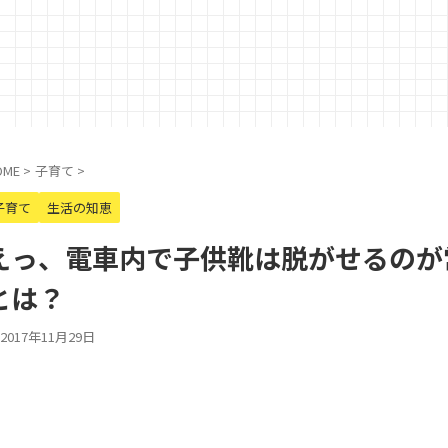
OME
>
子育て
>
子育て
生活の知恵
えっ、電車内で子供靴は脱がせるのが
とは？
2017年11月29日