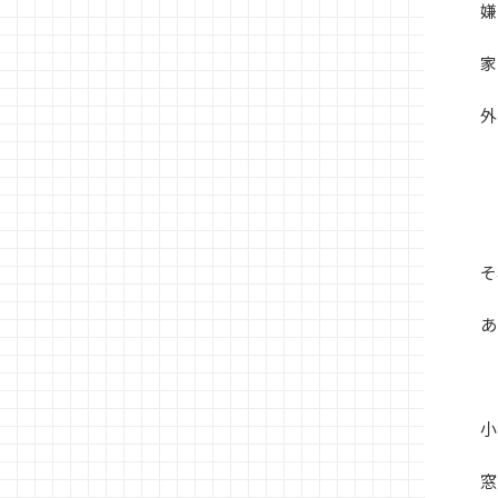
嫌
家
外
そ
あ
小
窓