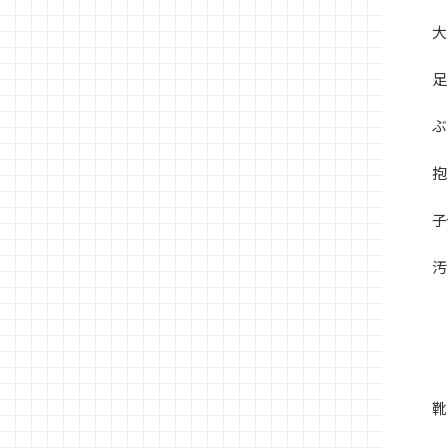
大
足
ぶ
抱
子
汚
靴