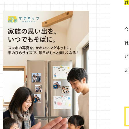
靴
今
靴
ど
ま