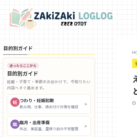
目的別ガイド
H
迷ったらここから
目的別ガイド
妊娠・子育て・季節のお出かけで、今知りたい
内容へすぐ進めます。
つわり・妊娠初期
妊
>
飲み物、仕事、締め付け対策を確認
臨月・出産準備
臨
>
外出、美容室、里帰り前の不安整理