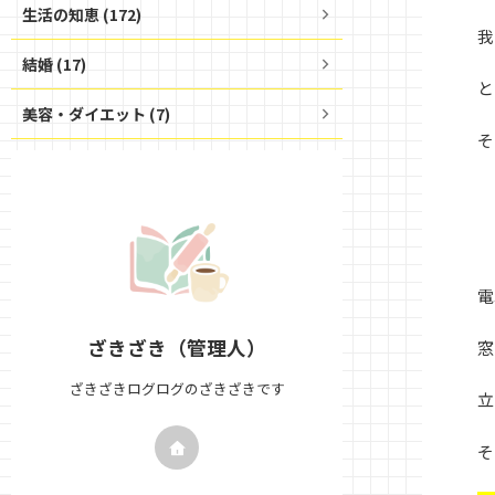
生活の知恵 (172)
我
結婚 (17)
と
美容・ダイエット (7)
そ
電
ざきざき（管理人）
窓
ざきざきログログのざきざきです
立
そ