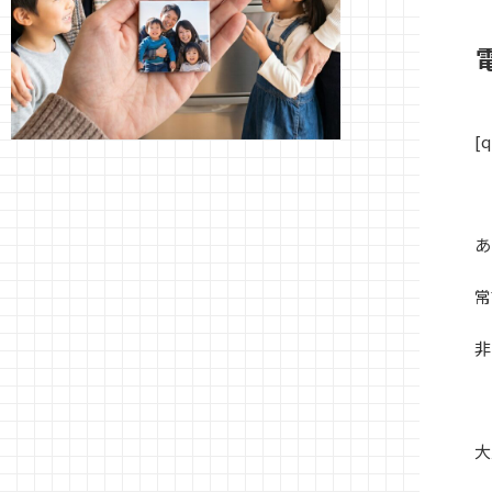
[q
あ
常
非
大