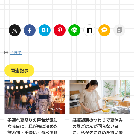
-
子育て
関連記事
2026/7/24
2026/7/24
子連れ夏祭りの屋台が気に
妊娠初期のつわりで夏休み
なる日に、私が先に決めた
の昼ごはんが回らない日
飲み物・手洗い・食べる順
に、私が先に決めた買い置