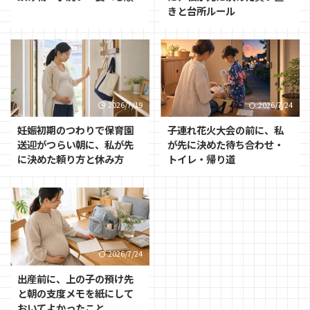
きと台所ルール
2026/7/19
2026/7/24
妊娠初期のつわりで保育園
子連れ花火大会の前に、私
送迎がつらい朝に、私が先
が先に決めた待ち合わせ・
に決めた頼り方と休み方
トイレ・帰り道
2026/7/24
出産前に、上の子の預け先
と朝の支度メモを紙にして
おいてよかったこと