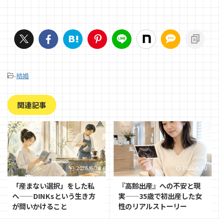
-
結婚
関連記事
2026/6/30
2026/6/30
「産まない選択」をした私
『高齢出産』への不安と現
へ——DINKsという生き方
実——35歳で初出産した女
が問いかけること
性のリアルストーリー