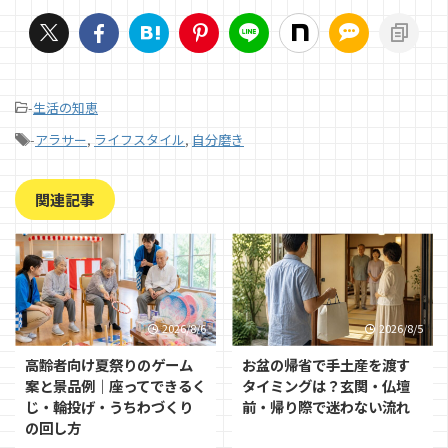
-
生活の知恵
-
アラサー
,
ライフスタイル
,
自分磨き
関連記事
2026/8/6
2026/8/5
高齢者向け夏祭りのゲーム
お盆の帰省で手土産を渡す
案と景品例｜座ってできるく
タイミングは？玄関・仏壇
じ・輪投げ・うちわづくり
前・帰り際で迷わない流れ
の回し方