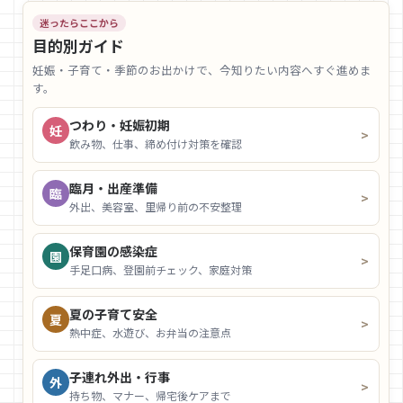
迷ったらここから
目的別ガイド
妊娠・子育て・季節のお出かけで、今知りたい内容へすぐ進めま
す。
つわり・妊娠初期
妊
>
飲み物、仕事、締め付け対策を確認
臨月・出産準備
臨
>
外出、美容室、里帰り前の不安整理
保育園の感染症
園
>
手足口病、登園前チェック、家庭対策
夏の子育て安全
夏
>
熱中症、水遊び、お弁当の注意点
子連れ外出・行事
外
>
持ち物、マナー、帰宅後ケアまで