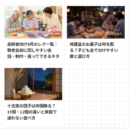
2026/8/4
2026/8/3
高齢者向け9月のレク一覧｜
地蔵盆のお菓子は何を配
敬老会前に回しやすい会
る？子ども会で分けやすい
話・制作・座ってできるネタ
数と選び方
2026/8/1
十五夜の団子は何個飾る？
15個・12個の違いと家庭で
迷わない並べ方