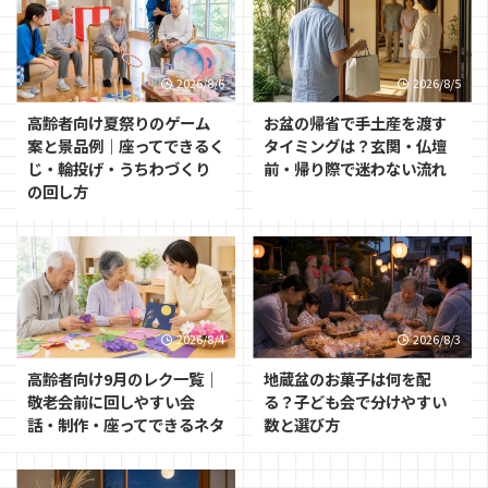
2026/8/6
2026/8/5
高齢者向け夏祭りのゲーム
お盆の帰省で手土産を渡す
案と景品例｜座ってできるく
タイミングは？玄関・仏壇
じ・輪投げ・うちわづくり
前・帰り際で迷わない流れ
の回し方
2026/8/4
2026/8/3
高齢者向け9月のレク一覧｜
地蔵盆のお菓子は何を配
敬老会前に回しやすい会
る？子ども会で分けやすい
話・制作・座ってできるネタ
数と選び方